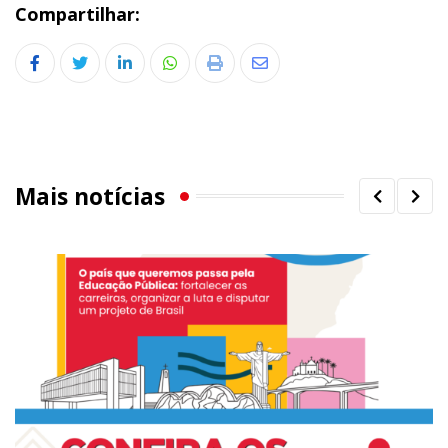
Compartilhar:
LinkedIn
Whatsapp
Print
Share
via
Email
Mais notícias