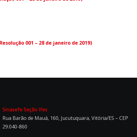
Resolução 001 – 28 de janeiro de 2019)
Sinasefe Seção Ifes
Rua Barão de Mauá, 160, Jucutuquara, Vitória/ES – CEP
29.040-860