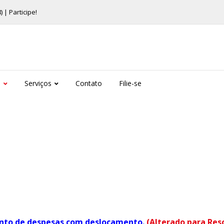
| Participe!
s
Serviços
Contato
Filie-se
mento de despesas com deslocamento.
(Alterado para Reso