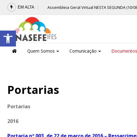
Skip
Assembleia Geral Virtual NESTA SEGUNDA (10/08) 
EM ALTA
to
content
Barra de Ferramentas Aberta
Quem Somos
Comunicação
Documento
Portarias
Portarias
2016
Portaria nº 003, de 22 de março de 2016 – Ressarci