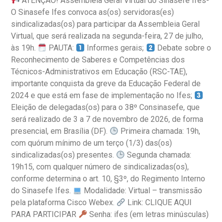
ATENÇÃO! Assembleia Geral Virtual do Sinasefe Ifes-
O Sinasefe Ifes convoca as(os) servidoras(es)
sindicalizadas(os) para participar da Assembleia Geral
Virtual, que será realizada na segunda-feira, 27 de julho,
às 19h.
PAUTA:
Informes gerais;
Debate sobre o
Reconhecimento de Saberes e Competências dos
Técnicos-Administrativos em Educação (RSC-TAE),
importante conquista da greve da Educação Federal de
2024 e que está em fase de implementação no Ifes;
Eleição de delegadas(os) para o 38º Consinasefe, que
será realizado de 3 a 7 de novembro de 2026, de forma
presencial, em Brasília (DF).
Primeira chamada: 19h,
com quórum mínimo de um terço (1/3) das(os)
sindicalizadas(os) presentes.
Segunda chamada:
19h15, com qualquer número de sindicalizadas(os),
conforme determina o art. 10, §3º, do Regimento Interno
do Sinasefe Ifes.
Modalidade: Virtual – transmissão
pela plataforma Cisco Webex.
Link: CLIQUE AQUI
PARA PARTICIPAR
Senha: ifes (em letras minúsculas)