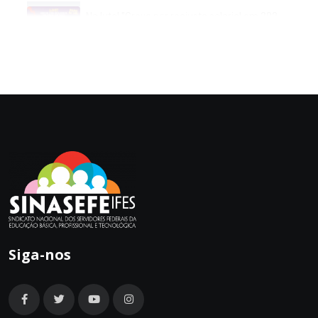
Na luta! "Greve por reajuste salarial em 2022: o que perdemos nos últimos 5 anos?
Reforma da previdência: e agora?
Professor da Ufes analisa minuta do novo ensino médio no Ifes
13 DE MAIO É DIA DE LUTA UNIFICADA POR DIREITOS E CONTRA A REFORMA ADMINISTRATIVA
Siga-nos