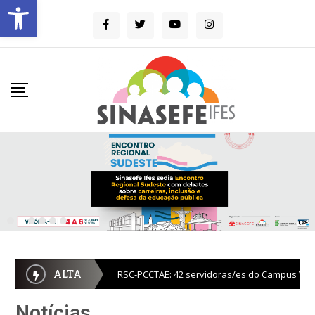
Barra de Ferramentas Aberta
ALTA
RSC-PCCTAE: 42 servidoras/es do Campus Vit
Notícias