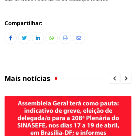
Compartilhar:
LinkedIn
Whatsapp
Print
Share
via
Email
Mais notícias