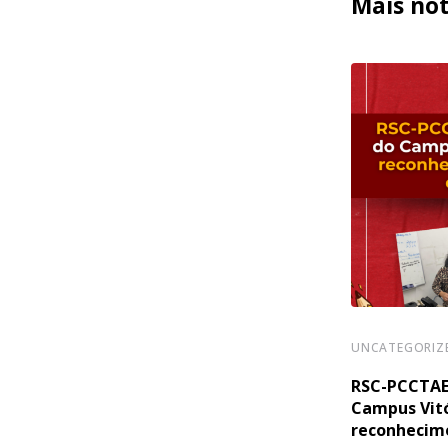
Mais not
UNCATEGORIZED
UNCATEGORIZ
Assembleia Geral Virtual do Sinasefe
RSC-PCCTAE:
Ifes Nesta SEGUNDA-(27/07)
Campus Vit
reconhecim
24 DE JULHO DE 2026