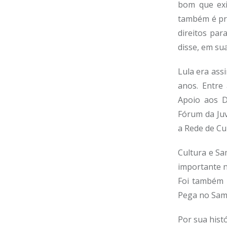
bom que exi
também é pre
direitos pa
disse, em su
Lula era assi
anos. Entre
Apoio aos D
Fórum da Juv
a Rede de Cu
Cultura e Sa
importante n
Foi também 
Pega no Sam
Por sua histó