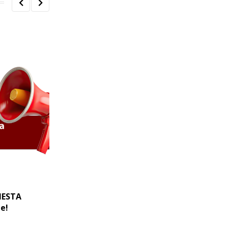
UNCATEGORIZED
NESTA
Comitiva do Sinasefe Ifes participa do
e!
GT Carreira
4 DE AGOSTO DE 2026