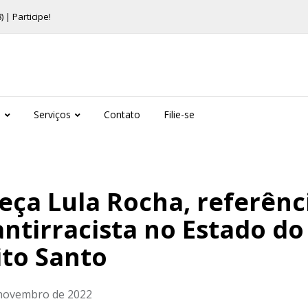
ra e da 211ª Plenária Nacional em Brasília
s
Serviços
Contato
Filie-se
ça Lula Rocha, referênc
antirracista no Estado do
ito Santo
 novembro de 2022