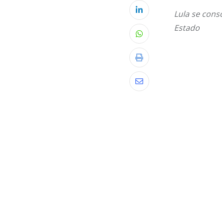
Lula se cons
LinkedIn
Estado
Whatsapp
Print
Share
via
Email