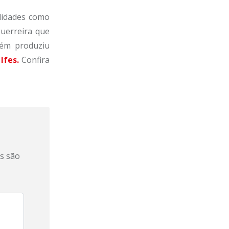
lidades como
uerreira que
bém produziu
Ifes.
Confira
s são