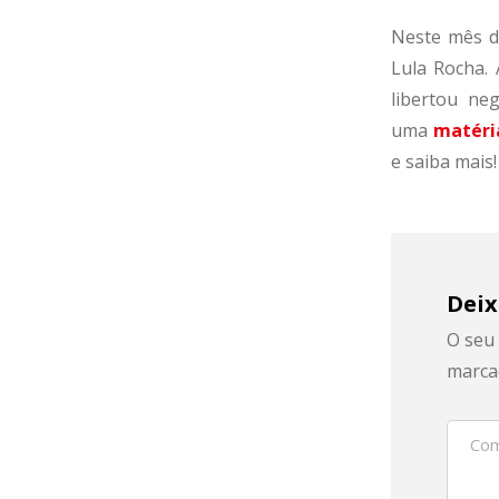
Neste mês d
Lula Rocha. 
libertou ne
uma
matéria
e saiba mais!
Deix
O seu 
marca