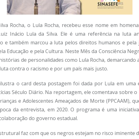
 Silva Rocha, o Lula Rocha, recebeu esse nome em homena
 Luiz Inácio Lula da Silva. Ele é uma referência na luta an
to e também marcou a luta pelos direitos humanos e pela ju
a Educação e pela Cultura. Neste Mês da Consciência Negr
 histórias de personalidades como Lula Rocha, demarcando 
luta contra o racismo e por um país mais justo.
ilustra o card desta postagem foi dada por Lula em uma 
tícias Século Diário. Na reportagem, ele comentava sobre 
Crianças e Adolescentes Ameaçados de Morte (PPCAAM), qu
época da entrevista, em 2020. O programa é uma iniciativ
colaboração do governo estadual.
strutural faz com que os negros estejam no risco iminente 