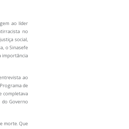
gem ao líder
tirracista no
stiça social,
a, o Sinasefe
a importância
entrevista ao
o Programa de
e completava
a do Governo
de morte. Que