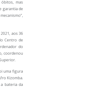
 óbitos, mas
e garantia de
 mecanismo”,
m 2021, aos 36
do Centro de
ordenador do
ão, coordenou
Superior.
oi uma figura
Afro Kizomba.
a bateria da