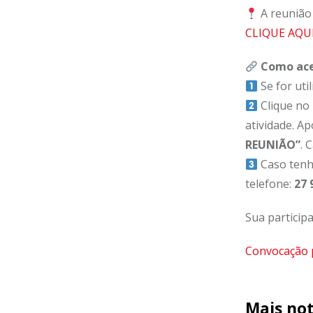
A reunião
CLIQUE AQU
Como ace
Se for util
Clique no 
atividade. A
REUNIÃO”
. 
Caso tenh
telefone:
27 
Sua particip
Convocação p
Mais not