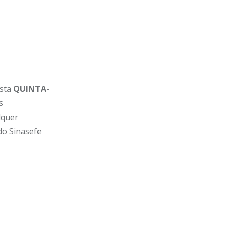
sta
QUINTA-
s
lquer
do Sinasefe