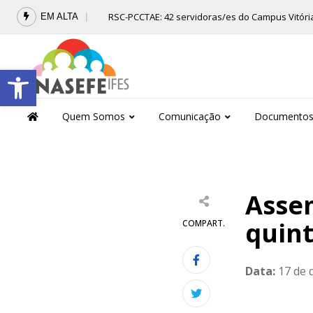
Skip
RSC-PCCTAE: 42 servidoras/es do Campus Vitór
EM ALTA
to
content
Barra de Ferramentas Aberta
Quem Somos
Comunicação
Documento
Assem
quint
COMPART.
Data:
17 de 