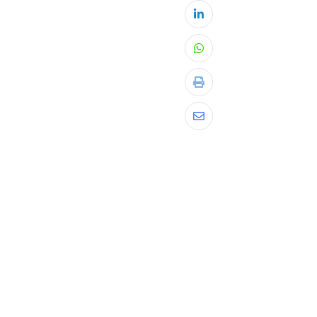
LinkedIn
Whatsapp
Print
Share
via
Email