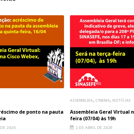
,
,
ASSEMBLEIA
CINEMA
NOTÍCIAS
réscimo de ponto na pauta
Assembleia Geral Virtual n
eia
feira (07/04) às 19h
 DE 2026
2 DE ABRIL DE 2026