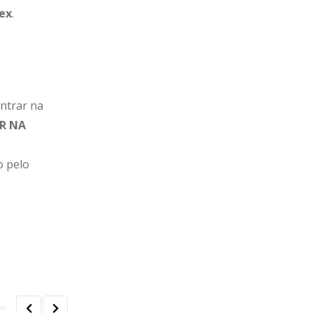
ex
.
entrar na
R NA
o pelo