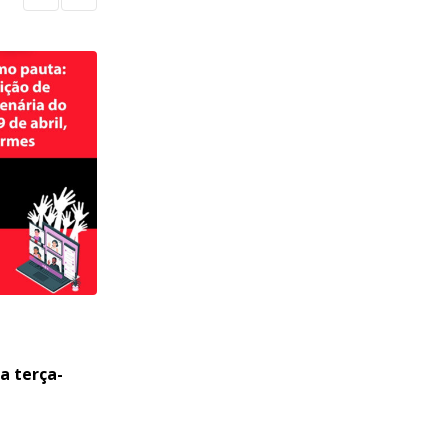
,
ASSEMBLEIA
ASSEMBLÉIAS
a terça-
Assembleia Geral Virtual nesta
quinta-feira (12/12) às 19h
10 DE DEZEMBRO DE 2024