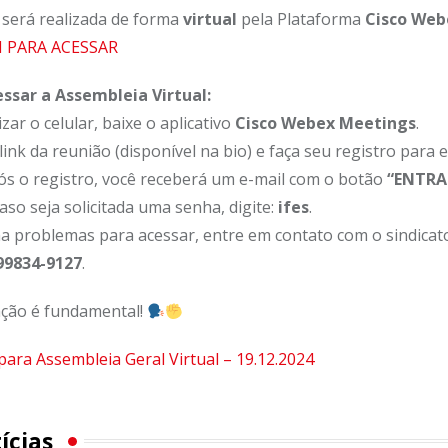
 será realizada de forma
virtual
pela Plataforma
Cisco Web
I PARA ACESSAR
ssar a Assembleia Virtual:
izar o celular, baixe o aplicativo
Cisco Webex Meetings
.
link da reunião (disponível na bio) e faça seu registro para 
pós o registro, você receberá um e-mail com o botão
“ENTRA
Caso seja solicitada uma senha, digite:
ifes
.
a problemas para acessar, entre em contato com o sindicat
99834-9127
.
ação é fundamental!
ara Assembleia Geral Virtual – 19.12.2024
ícias