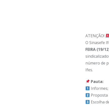
ATENÇÃO!
O Sinasefe I
FEIRA (19/12
sindicalizad
número de pa
Ifes.
Pauta:
Informes;
Proposta 
Escolha d