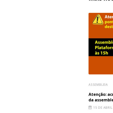
ASSEMBLEIA
ASSEMBLEIA
Assembleia Geral Virtual nesta
Atenção: ac
QUINTA-FEIRA (21/11), às 19h
da assembl
14 DE NOVEMBRO DE 2024
15 DE ABRIL